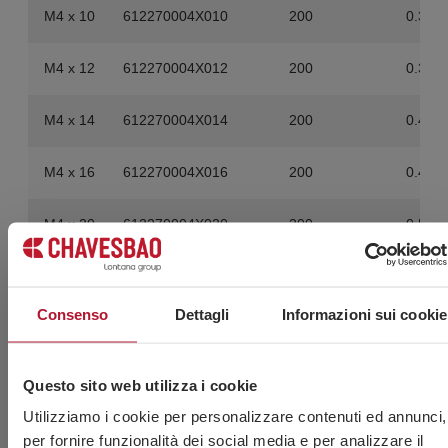
M4 x 10
612270004X010
200
0.36
M4 x 12
612270004X012
200
0.38
M4 x 14
612270004X014
200
0.42
M4 x 16
612270004X016
200
0.44
M4 x 20
612270004X020
200
0.52
M4 x 25
612270004X025
200
0.62
Consenso
Dettagli
Informazioni sui cookie
M4 x 30
612270004X030
200
0.72
M4 x 35
612270004X035
200
0.82
Questo sito web utilizza i cookie
Utilizziamo i cookie per personalizzare contenuti ed annunci,
M4 x 40
612270004X040
200
0.92
per fornire funzionalità dei social media e per analizzare il