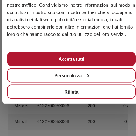
nostro traffico. Condividiamo inoltre informazioni sul modo in
M4 x 45
612270004X045
200
1.02
cui utilizzi il nostro sito con i nostri partner che si occupano
di analisi dei dati web, pubblicità e social media, i quali
potrebbero combinarle con altre informazioni che hai fornito
M4 x 50
612270004X050
200
1.12
loro o che hanno raccolto dal tuo utilizzo dei loro servizi.
M4 x 55
612270004X055
200
1.22
M4 x 60
612270004X060
200
1.33
Accetta tutti
M4 x 70
612270004X070
200
1.52
Personalizza
M4 x 80
612270004X080
200
1.72
Rifiuta
M5 x 6
612270005X006
200
0.46
M5 x 8
612270005X008
200
0.5