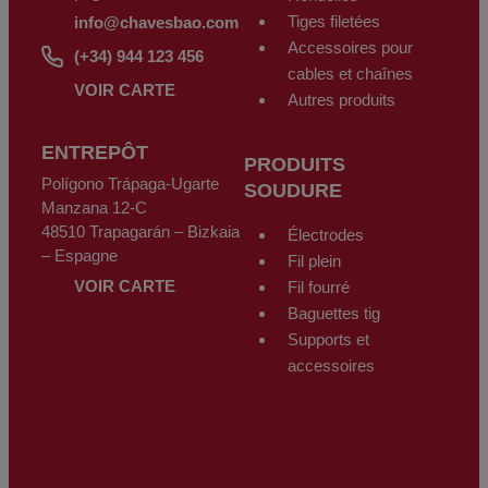
Tiges filetées
info@chavesbao.com
Accessoires pour
(+34) 944 123 456
cables et chaînes
VOIR CARTE
Autres produits
ENTREPÔT
PRODUITS
Polígono Trápaga-Ugarte
SOUDURE
Manzana 12-C
48510 Trapagarán – Bizkaia
Électrodes
– Espagne
Fil plein
VOIR CARTE
Fil fourré
Baguettes tig
Supports et
accessoires