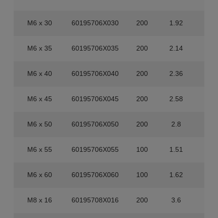
M6 x 30
60195706X030
200
1.92
1.6
M6 x 35
60195706X035
200
2.14
1.6
M6 x 40
60195706X040
200
2.36
1.6
M6 x 45
60195706X045
200
2.58
1.6
M6 x 50
60195706X050
200
2.8
80
M6 x 55
60195706X055
100
1.51
80
M6 x 60
60195706X060
100
1.62
80
M8 x 16
60195708X016
200
3.6
1.6