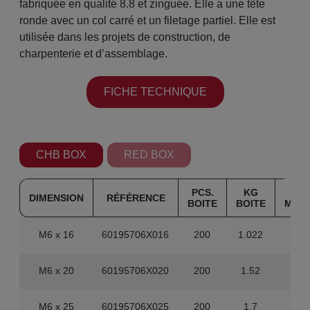
fabriquée en qualité 8.8 et zinguée. Elle a une tête
ronde avec un col carré et un filetage partiel. Elle est
utilisée dans les projets de construction, de
charpenterie et d’assemblage.
FICHE TECHNIQUE
CHB BOX
RED BOX
PCS.
KG
PC
DIMENSION
RÉFÉRENCE
BOITE
BOITE
MAS
M6 x 16
60195706X016
200
1.022
3.2
M6 x 20
60195706X020
200
1.52
1.6
M6 x 25
60195706X025
200
1.7
1.6