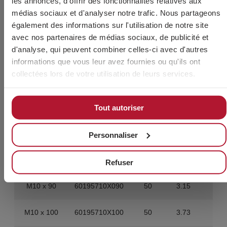
les annonces, d'offrir des fonctionnalités relatives aux
M10 x 45
60195710X045
100
3.6
40
médias sociaux et d'analyser notre trafic. Nous partageons
également des informations sur l'utilisation de notre site
M10 x 50
60195710X050
100
3.89
40
avec nos partenaires de médias sociaux, de publicité et
d'analyse, qui peuvent combiner celles-ci avec d'autres
M10 x 55
60195710X055
100
4.2
40
informations que vous leur avez fournies ou qu'ils ont
collectées lors de votre utilisation de leurs services.
M10 x 60
60195710X060
100
4.44
40
M10 x 65
60195710X065
100
4.75
40
Tout autoriser
M10 x 70
60195710X070
100
5.06
40
Personnaliser
M10 x 80
60195710X080
50
2.84
20
Refuser
M10 x 90
60195710X090
50
3.15
20
M10 x 100
60195710X100
50
3.73
20