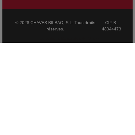
© 2026 CHAVES BILBAO, S.L. Tous droits
CIF B-
réservés.
48044473
Conditions Générales de Vente
CBAM
Mentions Légales
Politique de Confidentialité
Politique de Cookies
Ethical Channel
VISSERIE
Matériaux