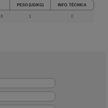
PESO (UD/KG)
INFO. TÉCNICA
43
1