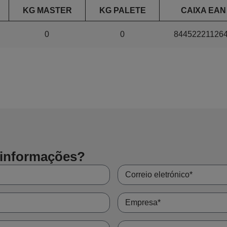
KG MASTER
KG PALETE
CAIXA EAN
0
0
84452221126
 informações?