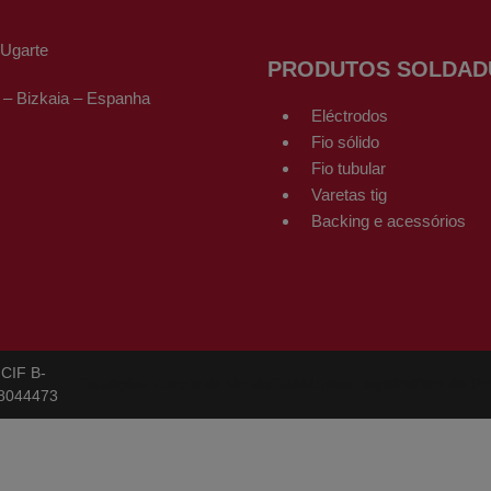
-Ugarte
PRODUTOS SOLDAD
 – Bizkaia – Espanha
Eléctrodos
Fio sólido
Fio tubular
Varetas tig
Backing e acessórios
CIF B-
Condições Gerais de Venda
CBAM
Aviso Legal
Política de Pr
8044473