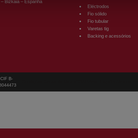
 – Bizkaia – Espanha
Eléctrodos
Fio sólido
Fio tubular
Varetas tig
Backing e acessórios
CIF B-
Condições Gerais de Venda
CBAM
Aviso Legal
Política de Pr
8044473