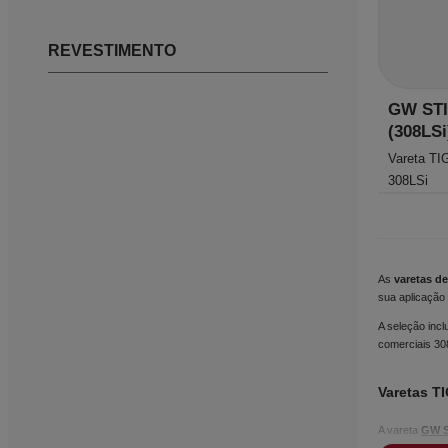
REVESTIMENTO
GW STI
(308LSi
Vareta TI
308LSi
As
varetas de
sua aplicação 
A seleção incl
comerciais 30
Varetas TI
A vareta
GW S
fusão e facili