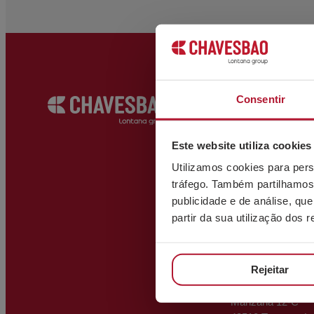
Consentir
ESCRITÓRI
C/ Bizkargi, 6
Polígono Industria
Este website utiliza cookies
48195 Larrabetzu
Utilizamos cookies para pers
info@chave
tráfego. Também partilhamos 
(+34) 944 12
publicidade e de análise, q
partir da sua utilização dos 
VER MAPA
ARMAZÉM
Rejeitar
Polígono Trápaga
Manzana 12-C