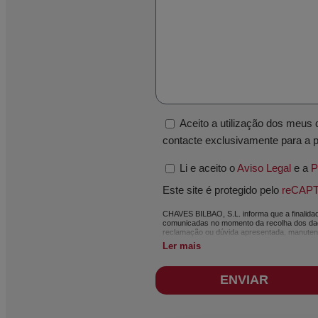
Aceito a utilização dos meu
contacte exclusivamente para a 
Li e aceito o
Aviso Legal
e a
P
Este site é protegido pelo
reCAP
CHAVES BILBAO, S.L. informa que a finalidade
comunicadas no momento da recolha dos dado
reclamação ou dúvida apresentada, manutenção
meio eletrónico, de notícias e atividades r
Ler mais
máxima confidencialidade e cumprindo todos 
nossos ficheiros pelo tempo necessário que 
legislação em vigor e sempre durante o tem
ENVIAR
acordo com a legislação de proteção de dado
será da sua exclusiva responsabilidade. O ut
solicitar a portabilidade dos dados de aco
fotocópia do seu cartão do cidadão para CHA
info@chavesbao.com
.