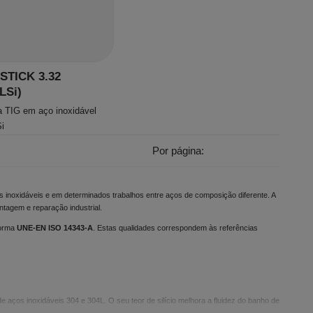
STICK 3.32
LSi)
a TIG em aço inoxidável
i
Por página:
s inoxidáveis e em determinados trabalhos entre aços de composição diferente. A
ntagem e reparação industrial.
norma
UNE-EN ISO 14343-A
. Estas qualidades correspondem às referências
de aços inoxidáveis 304 e 304L. O seu teor de silício melhora a fluidez do banho de