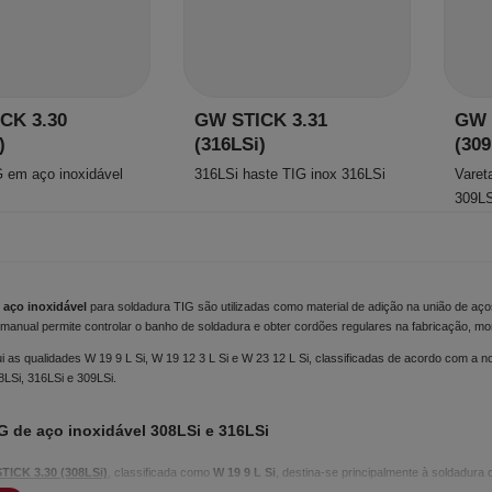
CK 3.30
GW STICK 3.31
GW 
)
(316LSi)
(309
G em aço inoxidável
316LSi haste TIG inox 316LSi
Varet
309LS
 aço inoxidável
para soldadura TIG são utilizadas como material de adição na união de aço
manual permite controlar o banho de soldadura e obter cordões regulares na fabricação, mo
ui as qualidades W 19 9 L Si, W 19 12 3 L Si e W 23 12 L Si, classificadas de acordo com a 
8LSi, 316LSi e 309LSi.
G de aço inoxidável 308LSi e 316LSi
TICK 3.30 (308LSi)
, classificada como
W 19 9 L Si
, destina-se principalmente à soldadura 
ta a formação de um cordão uniforme.