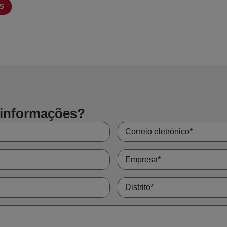
IS
16 e 316L, utiliza-se a
GW STICK 3.31 (316LSi)
, classificada como
W 19 12 3 L Si
. O seu 
elo que é adequada para aplicações mais exigentes.
3 12 L Si para unir aços diferentes
32 (309LSi), classificada como
W 23 12 L Si
, é utilizada em uniões entre aço inoxidável 
ção ajuda a manter as propriedades da união quando se combinam materiais diferentes e per
lher varetas inoxidáveis para soldadura TIG
 informações?
nde sobretudo do aço a soldar. Para os materiais 304 e 304L, utiliza-se habitualmente a qu
o combina aço inoxidável e aço ao carbono, a qualidade W 23 12 L Si costuma ser a opção 
 trabalho e o nível de resistência à corrosão exigido.