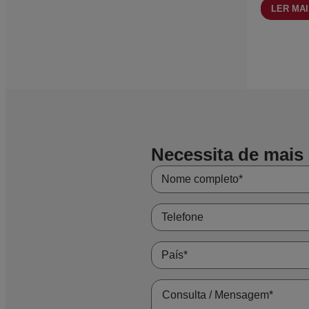
LER MA
Para os aços 3
corrosivos, p
Vareta W 2
A GW STICK 3.
A sua composi
Como esco
Necessita de mais
A escolha depe
Quando a uniã
temperatura de