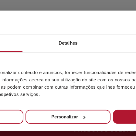
Detalhes
OS
PRODUTOS PARAFU
Parafusos
l Sarrikola
Porcas
 – Bizkaia – Espanha
onalizar conteúdo e anúncios, fornecer funcionalidades de redes
Anilhas
sbao.com
informações acerca da sua utilização do site com os nossos pa
Varão roscado
3 456
ue as podem combinar com outras informações que lhes forneceu 
Acessórios para cabos d
respetivos serviços.
correntes
Outros produtos
Personalizar
-Ugarte
PRODUTOS SOLDAD