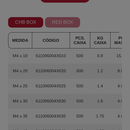
CHB BOX
RED BOX
PCS.
KG
PCS.
MEDIDA
CÓDIGO
CAIXA
CAIXA
MASTE
M4 x 10
611006004X010
500
0.8
15.000
M4 x 20
611006004X020
500
1.2
8.000
M4 x 25
611006004X025
500
1.4
4.000
M4 x 30
611006004X030
500
1.6
4.000
M4 x 35
611006004X035
500
1.75
4.000