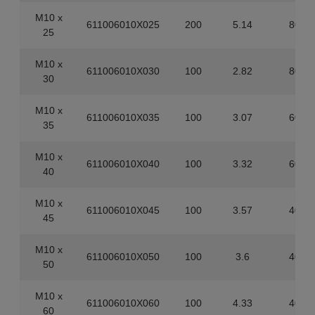
M10 x
611006010X025
200
5.14
800
25
M10 x
611006010X030
100
2.82
800
30
M10 x
611006010X035
100
3.07
600
35
M10 x
611006010X040
100
3.32
600
40
M10 x
611006010X045
100
3.57
400
45
M10 x
611006010X050
100
3.6
400
50
M10 x
611006010X060
100
4.33
400
60