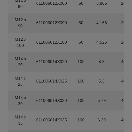
M12 x
611006012X080
50
3.805
200
80
M12 x
611006012X090
50
4.165
200
90
M12 x
611006012X100
50
4.525
200
100
M14 x
611006014X020
100
4.8
400
20
M14 x
611006014X025
100
5.3
400
25
M14 x
611006014X030
100
5.79
400
30
M14 x
611006014X035
100
6.29
400
35