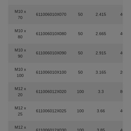
M10 x
611006010X070
50
2.415
400
70
M10 x
611006010X080
50
2.665
400
80
M10 x
611006010X090
50
2.915
400
90
M10 x
611006010X100
50
3.165
200
100
M12 x
611006012X020
100
3.3
800
20
M12 x
611006012X025
100
3.66
400
25
M12 x
611006012X030
100
3.85
400