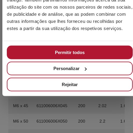
utilização do site com os nossos parceiros de redes sociais,
M6 x 16
611006006X016
500
2.55
4.000
de publicidade e de análise, que as podem combinar com
outras informações que lhes forneceu ou recolhidas por
estes a partir da sua utilização dos respetivos serviços.
M6 x 20
611006006X020
500
2.9
4.000
M6 x 25
611006006X025
400
2.64
3.200
Permitir todos
M6 x 30
611006006X030
400
3
3.200
Personalizar
M6 x 35
611006006X035
200
1.66
1.600
Rejeitar
M6 x 40
611006006X040
200
1.84
1.600
M6 x 45
611006006X045
200
2.02
1.600
M6 x 50
611006006X050
200
2.2
1.600