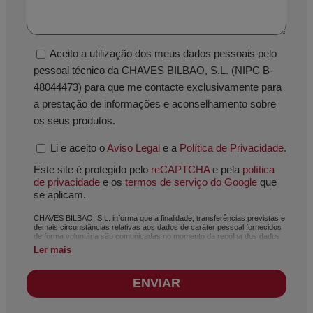
Aceito a utilização dos meus dados pessoais pelo
pessoal técnico da CHAVES BILBAO, S.L. (NIPC B-
48044473) para que me contacte exclusivamente para
a prestação de informações e aconselhamento sobre
os seus produtos.
Li e aceito o
Aviso Legal
e a
Política de Privacidade
.
Este site é protegido pelo
reCAPTCHA
e pela
política
de privacidade
e os
termos de serviço do Google
que
se aplicam.
CHAVES BILBAO, S.L. informa que a finalidade, transferências previstas e
demais circunstâncias relativas aos dados de caráter pessoal fornecidos
de forma voluntária são comunicadas no momento da recolha dos dados
pessoais, ainda que, dependendo do caso específico, a sua finalidade
Ler mais
possa ser alguma das seguintes: atendimento do seu pedido, reclamação
ou dúvida apresentada, manutenção da relação estabelecida, gestão
integral e comercial de clientes, contabilidade e faturação ou envio de
ENVIAR
comunicações, inclusive por meio eletrónico, de notícias e atividades
relacionadas com CHAVES BILBAO, S.L. Os dados incluídos nos nossos
ficheiros são absolutamente confidenciais e serão tratados com a máxima
confidencialidade e cumprindo todos os requisitos exigidos pelo