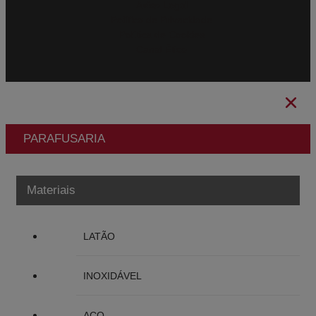
Aviso Legal
Política de Privacidade
Política de Cookies
Canal Ético
PARAFUSARIA
Materiais
LATÃO
INOXIDÁVEL
AÇO