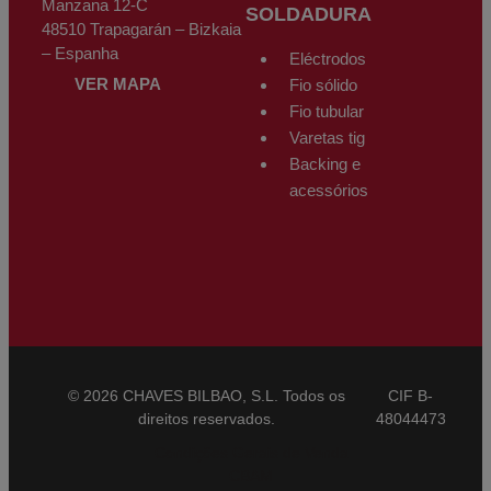
Manzana 12-C
SOLDADURA
48510 Trapagarán – Bizkaia
– Espanha
Eléctrodos
VER MAPA
Fio sólido
Fio tubular
Varetas tig
Backing e
acessórios
© 2026 CHAVES BILBAO, S.L. Todos os
CIF B-
direitos reservados.
48044473
Condições Gerais de Venda
CBAM