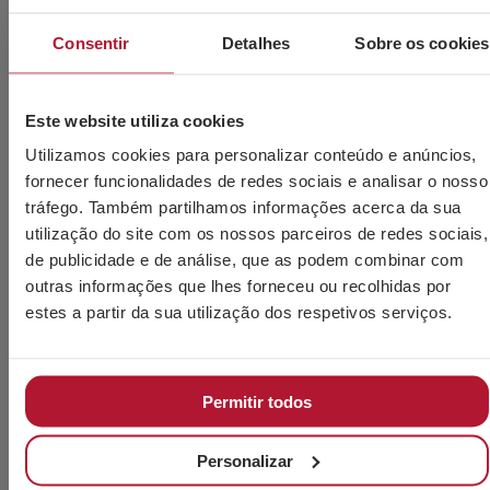
M60
660005060
-
0
12
Consentir
Detalhes
Sobre os cookies
M64
660005064
-
0
10
Este website utiliza cookies
M72
660005072
-
0
8
Utilizamos cookies para personalizar conteúdo e anúncios,
fornecer funcionalidades de redes sociais e analisar o nosso
PRODUTOS RELACIONADOS
tráfego. Também partilhamos informações acerca da sua
utilização do site com os nossos parceiros de redes sociais,
de publicidade e de análise, que as podem combinar com
outras informações que lhes forneceu ou recolhidas por
estes a partir da sua utilização dos respetivos serviços.
Permitir todos
Personalizar