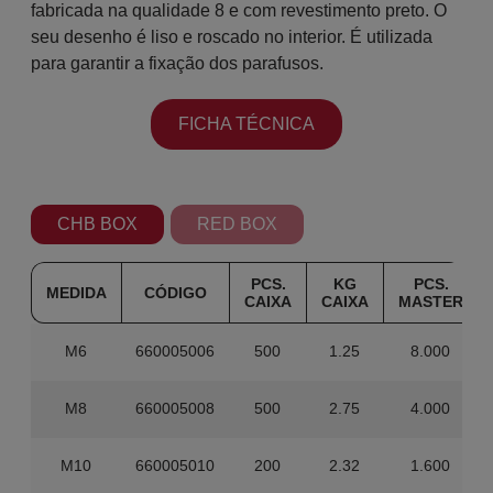
fabricada na qualidade 8 e com revestimento preto. O
seu desenho é liso e roscado no interior. É utilizada
para garantir a fixação dos parafusos.
FICHA TÉCNICA
CHB BOX
RED BOX
PCS.
KG
PCS.
MEDIDA
CÓDIGO
CAIXA
CAIXA
MASTER
M6
660005006
500
1.25
8.000
M8
660005008
500
2.75
4.000
M10
660005010
200
2.32
1.600