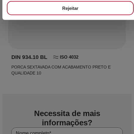
Rejeitar
DIN 934.10 BL
ISO 4032
PORCA SEXTAVADA COM ACABAMENTO PRETO E
QUALIDADE 10
Necessita de mais
informações?