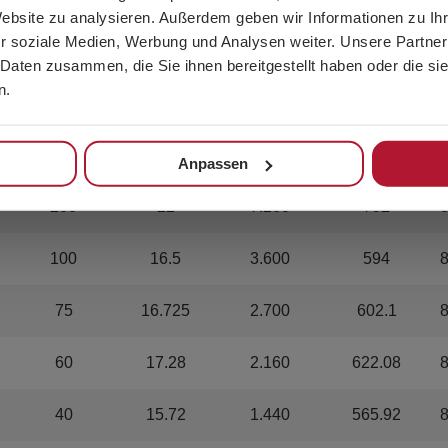
Website zu analysieren. Außerdem geben wir Informationen zu I
r soziale Medien, Werbung und Analysen weiter. Unsere Partner
400
19.76
14.400
711.36
 Daten zusammen, die Sie ihnen bereitgestellt haben oder die s
n.
300
16.2
10.800
583.2
200
15.8
7.200
568.8
Anpassen
200
22
7.200
792
100
16.5
3.600
594
75
16.725
2.700
602.1
60
17.28
2.160
622.08
40
15.72
1.440
565.92