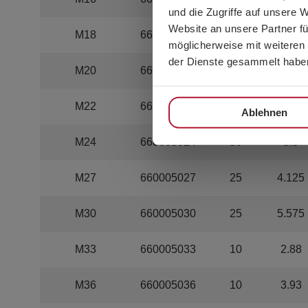
und die Zugriffe auf unsere 
Website an unsere Partner fü
M18
660005018
100
4.94
möglicherweise mit weiteren
der Dienste gesammelt habe
M20
660005020
50
2.7
M22
660005022
50
3.95
Ablehnen
M24
660005024
50
5.5
M27
660005027
25
4.125
M30
660005030
25
5.575
M33
660005033
10
2.88
M36
660005036
10
3.93