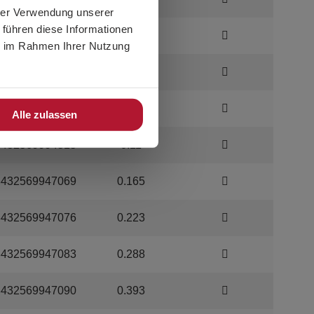
hrer Verwendung unserer
 führen diese Informationen
8432569994285
0.0494
ie im Rahmen Ihrer Nutzung
8432569994292
0.054
8432569994308
0.079
Alle zulassen
8432569994315
0.11
8432569947069
0.165
8432569947076
0.223
8432569947083
0.288
8432569947090
0.393