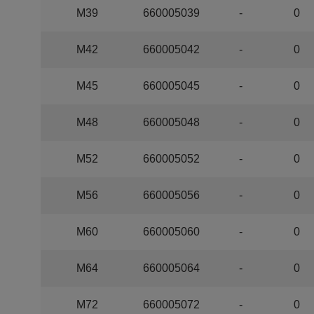
M39
660005039
-
0
M42
660005042
-
0
M45
660005045
-
0
M48
660005048
-
0
M52
660005052
-
0
M56
660005056
-
0
M60
660005060
-
0
M64
660005064
-
0
M72
660005072
-
0