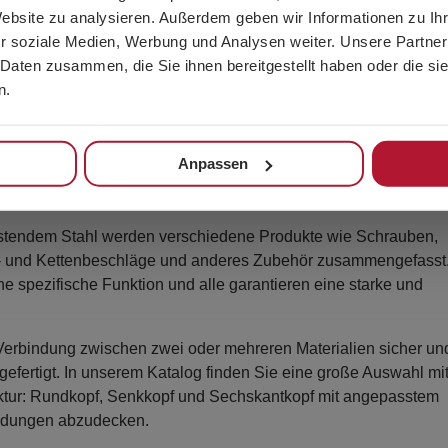
Website zu analysieren. Außerdem geben wir Informationen zu I
r soziale Medien, Werbung und Analysen weiter. Unsere Partner
 Daten zusammen, die Sie ihnen bereitgestellt haben oder die s
n.
Anpassen
menten aus rostfreiem Stahl
ostendem Stahl werden verschiedene Produkte wie Schrauben,
l- und Kettenbeschläge und anderes Zubehör zusammengefasst
 spezifische Funktion und alle garantieren eine starke und
Verbindung zwischen zwei oder mehreren Materialien sicher un
gefertigt. In unserem Katalog finden Sie eine große Auswahl mi
ktur: Rundkopf, Senkkopf und Sechskantkopf mit angepasstem
ndungen abzudecken.