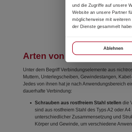
und die Zugriffe auf unsere 
Website an unsere Partner fü
möglicherweise mit weiteren
der Dienste gesammelt habe
Ablehnen
Arten von Verbindungsele
Unter dem Begriff Verbindungselemente aus nichtr
Muttern, Unterlegscheiben, Gewindestangen, Kabe
Jedes von ihnen hat je nach Anwendungsbereich eine
dauerhafte Verbindung:
Schrauben aus rostfreiem Stahl stellen
die 
sind aus rostfreiem Stahl des Typs A2 oder A4 
unterschiedlicher Zusammensetzung und Stru
Körper und Gewinde, um verschiedene Anwe