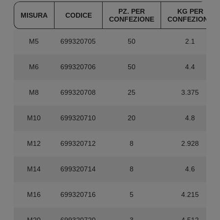
PZ. PER
KG PER
MISURA
CODICE
CONFEZIONE
CONFEZIONE
M5
699320705
50
2.1
M6
699320706
50
4.4
M8
699320708
25
3.375
M10
699320710
20
4.8
M12
699320712
8
2.928
M14
699320714
8
4.6
M16
699320716
5
4.215
M20
699320720
3
4.512