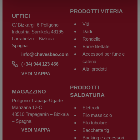
PRODOTTI VITERIA
UFFICI
Viti
C/ Bizkargi, 6 Polígono
Dadi
Industrial Sarrikola 48195
Larrabetzu – Bizkaia –
Rondelle
Spagna
Barre filettate
Accessori per fune e
info@chavesbao.com
catena
(+34) 944 123 456
Altri prodotti
VEDI MAPPA
PRODOTTI
MAGAZZINO
SALDATURA
Polígono Trápaga-Ugarte
Manzana 12-C
Elettrodi
48510 Trapagarán – Bizkaia
Filo massiccio
– Spagna
Filo tubolare
VEDI MAPPA
Bacchette tig
Backing e accessori