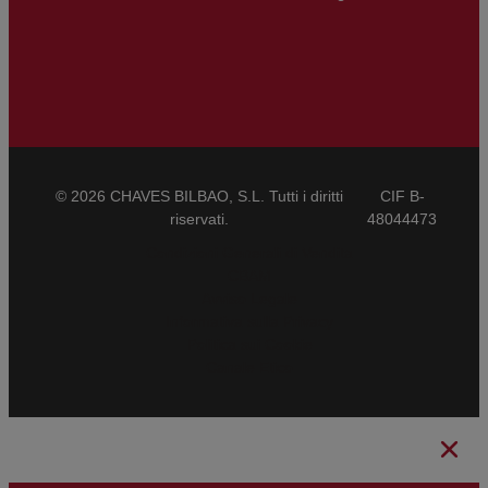
© 2026 CHAVES BILBAO, S.L. Tutti i diritti
CIF B-
riservati.
48044473
Condizioni Generali di Vendita
CBAM
Avviso Legale
Informativa sulla Privacy
Politica sui Cookie
Canale Etico