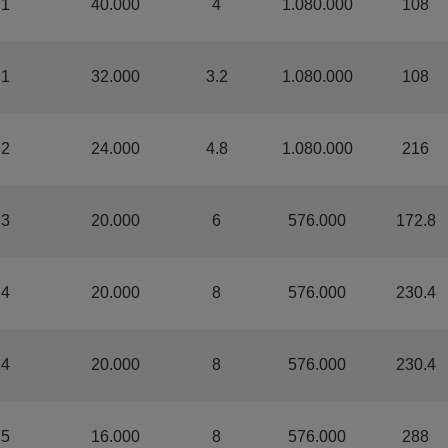
.1
40.000
4
1.080.000
108
.1
32.000
3.2
1.080.000
108
.2
24.000
4.8
1.080.000
216
.3
20.000
6
576.000
172.8
.4
20.000
8
576.000
230.4
.4
20.000
8
576.000
230.4
.5
16.000
8
576.000
288