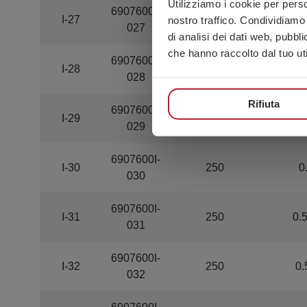
Utilizziamo i cookie per perso
6907600I-
I-27
500
0.
nostro traffico. Condividiamo 
027
di analisi dei dati web, pubbl
che hanno raccolto dal tuo uti
6907600I-
I-28
250
0.
028
Rifiuta
6907600I-
I-29
250
0.
029
6907600I-
I-30
250
0
030
6907600I-
I-31
250
0.
031
6907600I-
I-32
250
0.
032