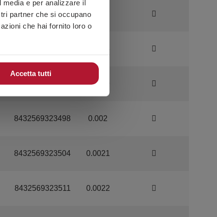
l media e per analizzare il
8432569323467
0.0017
ostri partner che si occupano
azioni che hai fornito loro o
8432569323474
0.0018
Accetta tutti
8432569323481
0.0019
8432569323498
0.002
8432569323504
0.0021
8432569323511
0.0022