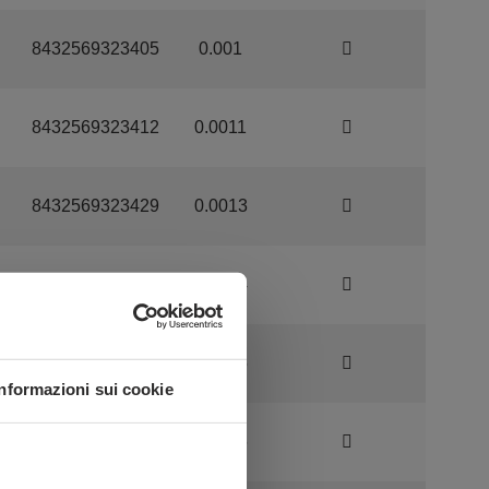
8432569323405
0.001
8432569323412
0.0011
8432569323429
0.0013
8432569323436
0.0014
8432569323443
0.0015
Informazioni sui cookie
8432569323450
0.0016