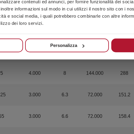
nalizzare contenuti ed annunci, per fornire funzionalità dei socia
85
4.000
6.8
144.000
244.8
inoltre informazioni sul modo in cui utilizzi il nostro sito con i n
icità e social media, i quali potrebbero combinarle con altre inform
lizzo dei loro servizi.
45
4.000
7.2
144.000
259.2
Personalizza
475
4.000
7.6
144.000
273.6
.5
4.000
8
144.000
288
525
3.000
6.3
72.000
151.2
55
3.000
6.6
72.000
158.4