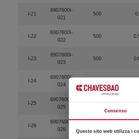
6907600I-
I-21
500
0
021
6907600I-
I-22
500
0.
022
6907600I-
I-23
500
0.
023
6907600I-
I-24
500
0
024
6907600I-
I-25
500
0.
025
Consenso
6907600I-
I-26
500
0
026
Questo sito web utilizza i c