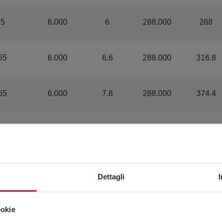
.5
6.000
6
288.000
288
55
6.000
6.6
288.000
316.8
65
6.000
7.8
288.000
374.4
.7
4.000
5.6
144.000
201.6
75
4.000
6
144.000
216
Dettagli
.8
4.000
6.4
144.000
230.4
ookie