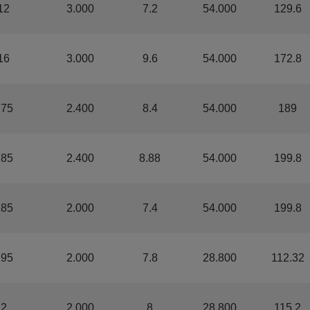
12
3.000
7.2
54.000
129.6
16
3.000
9.6
54.000
172.8
175
2.400
8.4
54.000
189
185
2.400
8.88
54.000
199.8
185
2.000
7.4
54.000
199.8
195
2.000
7.8
28.800
112.32
.2
2.000
8
28.800
115.2