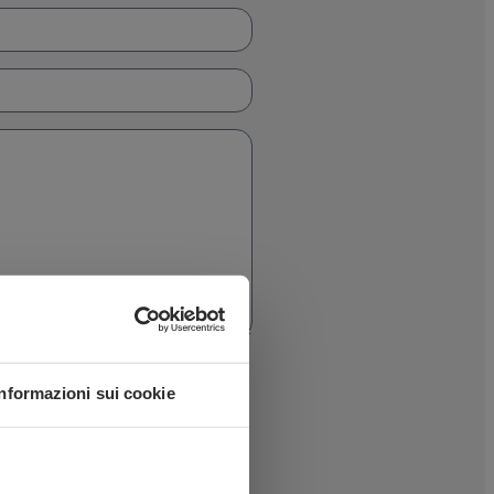
-48044473) affinché mi contatti
Informazioni sui cookie