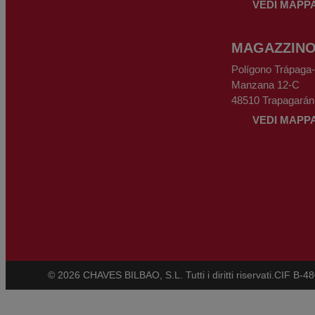
VEDI MAPP
MAGAZZIN
Polígono Trápaga
Manzana 12-C
48510 Trapagarán
VEDI MAPP
© 2026 CHAVES BILBAO, S.L. Tutti i diritti riservati.
CIF B-4