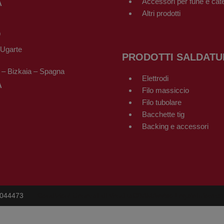
Accessori per fune e cat
A
Altri prodotti
O
-Ugarte
PRODOTTI SALDATU
 – Bizkaia – Spagna
Elettrodi
A
Filo massiccio
Filo tubolare
Bacchette tig
Backing e accessori
8044473
Condizioni Generali di Vendita
CBAM
Avviso Legale
Informat