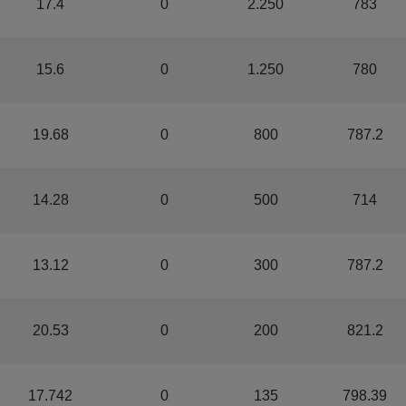
17.4
0
2.250
783
15.6
0
1.250
780
19.68
0
800
787.2
14.28
0
500
714
13.12
0
300
787.2
20.53
0
200
821.2
17.742
0
135
798.39