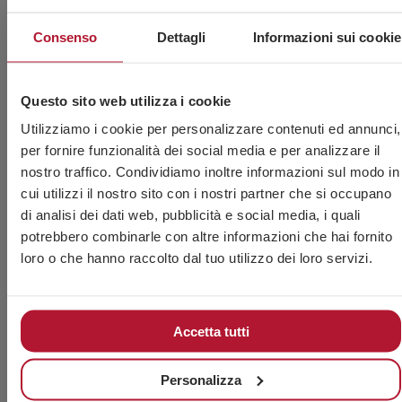
Consenso
Dettagli
Informazioni sui cookie
Questo sito web utilizza i cookie
Utilizziamo i cookie per personalizzare contenuti ed annunci,
per fornire funzionalità dei social media e per analizzare il
Accetto l’uso dei miei dati personali da parte del
nostro traffico. Condividiamo inoltre informazioni sul modo in
personale tecnico di CHAVES BILBAO, S.L. (CIF B-
cui utilizzi il nostro sito con i nostri partner che si occupano
48044473) affinché mi contatti esclusivamente per
di analisi dei dati web, pubblicità e social media, i quali
fornirmi informazioni e consulenza sui suoi prodotti.
potrebbero combinarle con altre informazioni che hai fornito
Ho letto e accetto
l’Avviso Legale
e
l’Informativa
loro o che hanno raccolto dal tuo utilizzo dei loro servizi.
sulla Privacy
.
Questo sito è protetto da
reCAPTCHA
e si applicano
la
privacy policy
e
i termini di servizio di Google.
Accetta tutti
CHAVES BILBAO, S.L. informa che i dati personali forniti volontariamente,
le cui finalità, possibili cessioni e altre circostanze vengono specificate al
momento della raccolta, potranno essere trattati per: rispondere a
Personalizza
richieste, gestire il rapporto stabilito, amministrazione e gestione
Leggi di più
commerciale, contabilità e fatturazione, oppure per l’invio di comunicazioni,