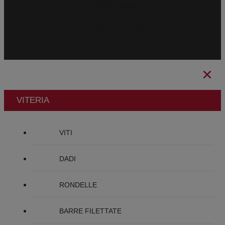
Avviso Legale
Informativa sulla Privacy
Politica sui Cookie
Canale Etico
VITERIA
VITI
DADI
RONDELLE
BARRE FILETTATE