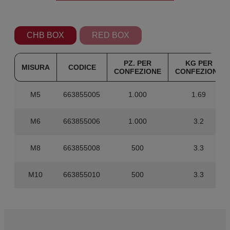
CHB BOX
RED BOX
PZ. PER
KG PER
MISURA
CODICE
CONFEZIONE
CONFEZIONE
M5
663855005
1.000
1.69
M6
663855006
1.000
3.2
M8
663855008
500
3.3
M10
663855010
500
3.3