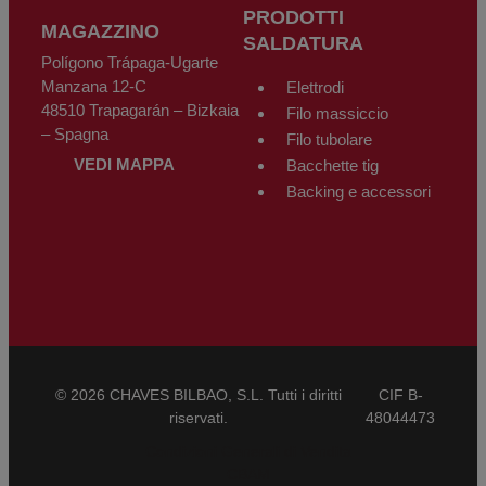
PRODOTTI
MAGAZZINO
SALDATURA
Polígono Trápaga-Ugarte
Manzana 12-C
Elettrodi
48510 Trapagarán – Bizkaia
Filo massiccio
– Spagna
Filo tubolare
VEDI MAPPA
Bacchette tig
Backing e accessori
© 2026 CHAVES BILBAO, S.L. Tutti i diritti
CIF B-
riservati.
48044473
Condizioni Generali di Vendita
CBAM