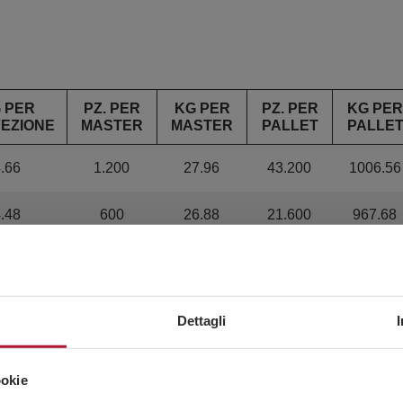
 PER
PZ. PER
KG PER
PZ. PER
KG PER
EZIONE
MASTER
MASTER
PALLET
PALLE
.66
1.200
27.96
43.200
1006.56
.48
600
26.88
21.600
967.68
.695
300
22.17
10.800
798.12
5.2
200
20.8
7.200
748.8
Dettagli
.75
200
31
7.200
1116
ookie
5.6
100
22.4
3.600
806.4