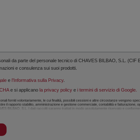
ersonali da parte del personale tecnico di CHAVES BILBAO, S.L. (CIF B
mazioni e consulenza sui suoi prodotti.
gale
e
l’Informativa sulla Privacy
.
TCHA
e si applicano
la privacy policy
e
i termini di servizio di Google.
li forniti volontariamente, le cui finalità, possibili cessioni e altre circostanze vengono spe
stire il rapporto stabilito, amministrazione e gestione commerciale, contabilità e fatturazione, 
i CHAVES BILBAO, S.L. I dati raccolti saranno trattati in modo assolutamente riservato e confo
 Saranno conservati per il tempo necessario a soddisfare la finalità per cui sono stati raccolt
onali di natura sensibile, come quelli relativi alla salute, poiché non viaggiano cifrati. In tal 
asi momento i diritti di accesso, rettifica, opposizione, cancellazione, limitazione del trattamen
 documento d’identità a: CHAVES BILBAO, S.L. C/Bizkargi, 6 – Polígono Industrial Sarrikola. 