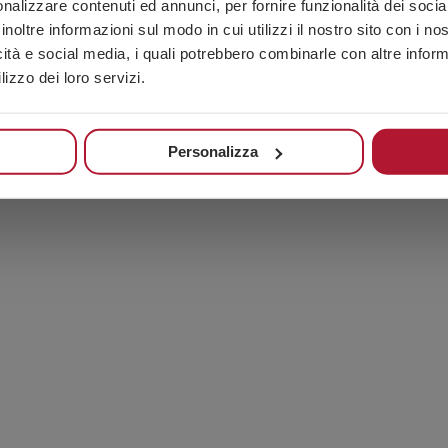
nalizzare contenuti ed annunci, per fornire funzionalità dei socia
inoltre informazioni sul modo in cui utilizzi il nostro sito con i n
7.5
75
22.5
2.700
810
icità e social media, i quali potrebbero combinarle con altre inform
lizzo dei loro servizi.
PRODOTTI CORRELATI
Personalizza