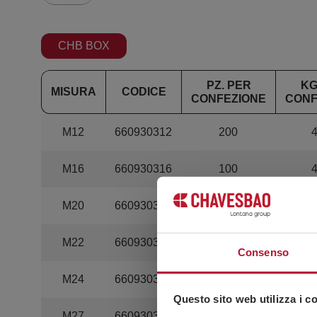
CHB BOX
PZ. PER
KG
MISURA
CODICE
CONFEZIONE
CONF
M12
660930312
200
4
M16
660930316
100
4
M20
660930320
50
3
M22
660930322
50
Consenso
M24
660930324
50
7
Questo sito web utilizza i c
M27
660930327
25