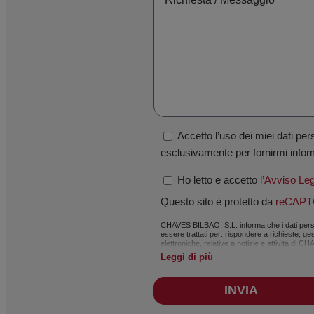
Accetto l’uso dei miei dati p
esclusivamente per fornirmi infor
Ho letto e accetto
l’Avviso Le
Questo sito è protetto da
reCAP
CHAVES BILBAO, S.L. informa che i dati persona
essere trattati per: rispondere a richieste, ge
elettroniche, relative a notizie e attività d
Protezione dei Dati (GDPR) del 27 aprile 2016.
Leggi di più
vigente. Si raccomanda di non inviare dati pers
dell’utente. L’utente potrà esercitare in qualsi
inviando una richiesta scritta con copia del
INVIA
tramite email a:
info@chavesbao.com
.