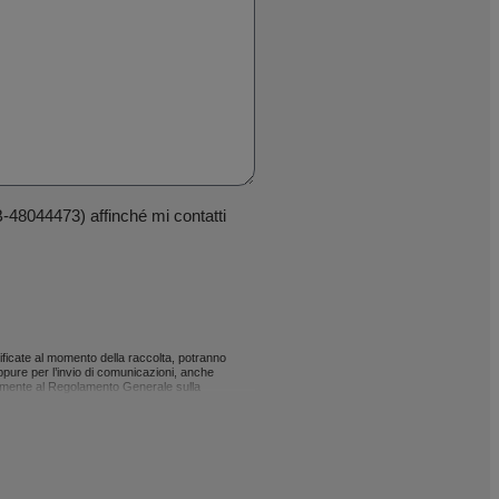
-48044473) affinché mi contatti
cificate al momento della raccolta, potranno
oppure per l’invio di comunicazioni, anche
rmemente al Regolamento Generale sulla
i, o secondo quanto stabilito dalla normativa
caso, la responsabilità sarà esclusivamente
to o portabilità dei dati, come previsto dal GDPR,
48195 Larrabetzu - Bizkaia – Spagna oppure