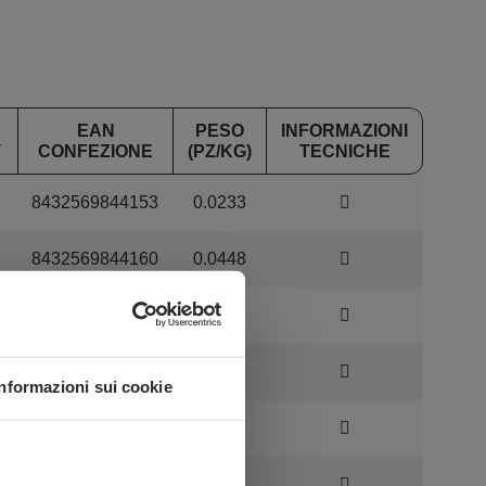
EAN
PESO
INFORMAZIONI
T
CONFEZIONE
(PZ/KG)
TECNICHE
8432569844153
0.0233
8432569844160
0.0448
8432569844177
0.0739
8432569844184
0.104
Informazioni sui cookie
8432569844191
0.155
8432569844207
0.224