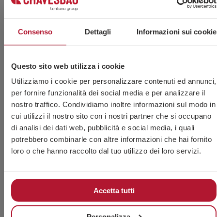
Consenso
Dettagli
Informazioni sui cookie
Questo sito web utilizza i cookie
Utilizziamo i cookie per personalizzare contenuti ed annunci,
per fornire funzionalità dei social media e per analizzare il
nostro traffico. Condividiamo inoltre informazioni sul modo in
Accetto l’uso dei miei dati personali da parte del
cui utilizzi il nostro sito con i nostri partner che si occupano
personale tecnico di CHAVES BILBAO, S.L. (CIF B-
di analisi dei dati web, pubblicità e social media, i quali
48044473) affinché mi contatti esclusivamente per
potrebbero combinarle con altre informazioni che hai fornito
fornirmi informazioni e consulenza sui suoi prodotti.
loro o che hanno raccolto dal tuo utilizzo dei loro servizi.
Ho letto e accetto
l’Avviso Legale
e
l’Informativa
sulla Privacy
.
Questo sito è protetto da
reCAPTCHA
e si applicano
la
Accetta tutti
privacy policy
e
i termini di servizio di Google.
CHAVES BILBAO, S.L. informa che i dati personali forniti volontariamente,
Personalizza
le cui finalità, possibili cessioni e altre circostanze vengono specificate al