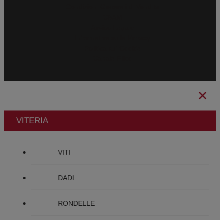
Condizioni Generali di Vendita
CBAM
Avviso Legale
Informativa sulla Privacy
Politica sui Cookie
Canale Etico
VITERIA
VITI
DADI
RONDELLE