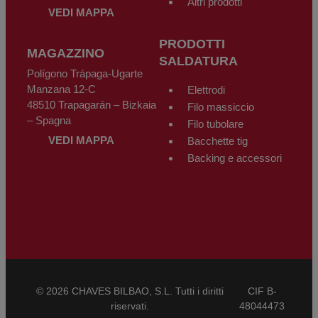
Altri prodotti
VEDI MAPPA
PRODOTTI
MAGAZZINO
SALDATURA
Polígono Trápaga-Ugarte
Manzana 12-C
Elettrodi
48510 Trapagarán – Bizkaia
Filo massiccio
– Spagna
Filo tubolare
VEDI MAPPA
Bacchette tig
Backing e accessori
© 2026 CHAVES BILBAO, S.L. Tutti i diritti
CIF B-
riservati.
48044473