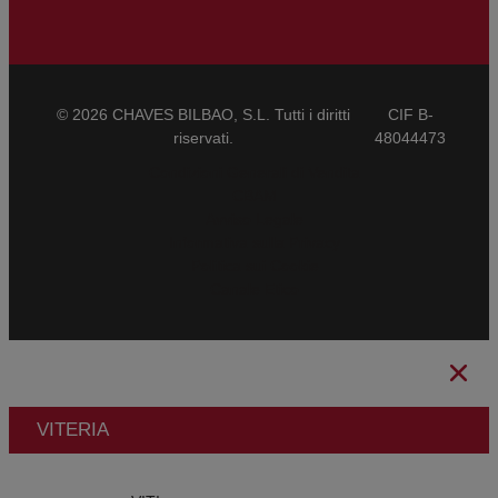
© 2026 CHAVES BILBAO, S.L. Tutti i diritti
CIF B-
riservati.
48044473
Condizioni Generali di Vendita
CBAM
Avviso Legale
Informativa sulla Privacy
Politica sui Cookie
Canale Etico
VITERIA