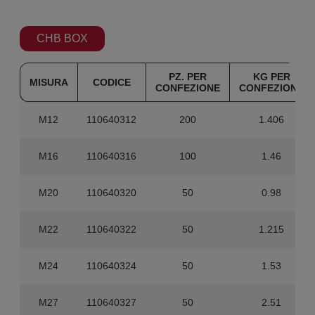
CHB BOX
PZ. PER
KG PER
MISURA
CODICE
CONFEZIONE
CONFEZIONE
M12
110640312
200
1.406
M16
110640316
100
1.46
M20
110640320
50
0.98
M22
110640322
50
1.215
M24
110640324
50
1.53
M27
110640327
50
2.51