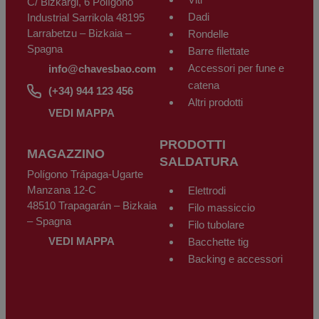
C/ Bizkargi, 6 Polígono
Dadi
Industrial Sarrikola 48195
Larrabetzu – Bizkaia –
Rondelle
Spagna
Barre filettate
Accessori per fune e
info@chavesbao.com
catena
(+34) 944 123 456
Altri prodotti
VEDI MAPPA
PRODOTTI
MAGAZZINO
SALDATURA
Polígono Trápaga-Ugarte
Manzana 12-C
Elettrodi
48510 Trapagarán – Bizkaia
Filo massiccio
– Spagna
Filo tubolare
VEDI MAPPA
Bacchette tig
Backing e accessori