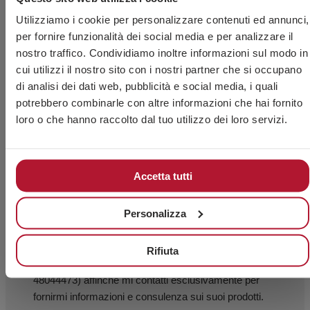
Utilizziamo i cookie per personalizzare contenuti ed annunci,
per fornire funzionalità dei social media e per analizzare il
nostro traffico. Condividiamo inoltre informazioni sul modo in
cui utilizzi il nostro sito con i nostri partner che si occupano
di analisi dei dati web, pubblicità e social media, i quali
potrebbero combinarle con altre informazioni che hai fornito
loro o che hanno raccolto dal tuo utilizzo dei loro servizi.
Accetta tutti
Personalizza
Accetto l’uso dei miei dati personali da parte del
Rifiuta
personale tecnico di CHAVES BILBAO, S.L. (CIF B-
48044473) affinché mi contatti esclusivamente per
fornirmi informazioni e consulenza sui suoi prodotti.