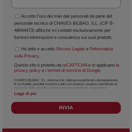
Accetto l’uso dei miei dati personali da parte del
personale tecnico di CHAVES BILBAO, S.L. (CIF B-
48044473) affinché mi contatti esclusivamente per
fornirmi informazioni e consulenza sui suoi prodotti.
Ho letto e accetto
l’Avviso Legale
e
l’Informativa
sulla Privacy
.
Questo sito è protetto da
reCAPTCHA
e si applicano
la
privacy policy
e
i termini di servizio di Google.
CHAVES BILBAO, S.L. informa che i dati personali forniti volontariamente,
le cui finalità, possibili cessioni e altre circostanze vengono specificate al
momento della raccolta, potranno essere trattati per: rispondere a
richieste, gestire il rapporto stabilito, amministrazione e gestione
Leggi di più
commerciale, contabilità e fatturazione, oppure per l’invio di comunicazioni,
anche elettroniche, relative a notizie e attività di CHAVES BILBAO, S.L. I
dati raccolti saranno trattati in modo assolutamente riservato e
INVIA
conformemente al Regolamento Generale sulla Protezione dei Dati
(GDPR) del 27 aprile 2016. Saranno conservati per il tempo necessario a
soddisfare la finalità per cui sono stati raccolti, o secondo quanto stabilito
dalla normativa vigente. Si raccomanda di non inviare dati personali di
natura sensibile, come quelli relativi alla salute, poiché non viaggiano cifrati.
In tal caso, la responsabilità sarà esclusivamente dell’utente. L’utente potrà
esercitare in qualsiasi momento i diritti di accesso, rettifica, opposizione,