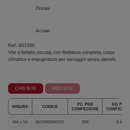
Zincato
Acciaio
Ref.: 601500
Vite a farfalla zincata, con filettatura completa, corpo
cilindrico e impugnature per serraggio senza utensili.
CHB BOX
RED BOX
PZ. PER
KG PER
MISURA
CODICE
CONFEZIONE
CONFEZIO
M4 x 10
60150004X010
200
0.6