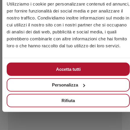
M10 x
Utilizziamo i cookie per personalizzare contenuti ed annunci,
60150010X030
100
5.6
30
per fornire funzionalità dei social media e per analizzare il
nostro traffico. Condividiamo inoltre informazioni sul modo in
M10 x
60150010X040
100
6.1
cui utilizzi il nostro sito con i nostri partner che si occupano
40
di analisi dei dati web, pubblicità e social media, i quali
potrebbero combinarle con altre informazioni che hai fornito
M12 x
60150012X025
50
4.425
loro o che hanno raccolto dal tuo utilizzo dei loro servizi.
25
M12 x
60150012X030
50
4.6
30
Accetta tutti
PRODOTTI CORRELATI
Personalizza
Rifiuta