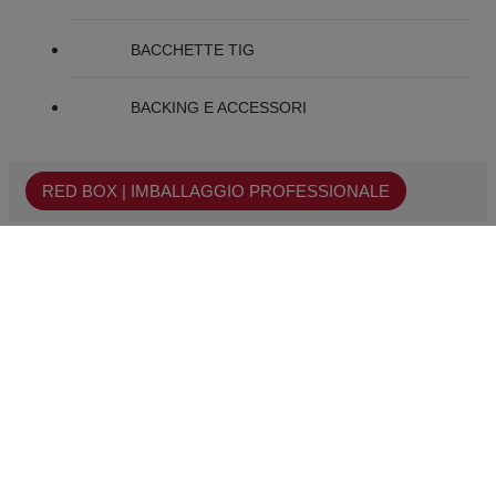
BACCHETTE TIG
BACKING E ACCESSORI
RED BOX | IMBALLAGGIO PROFESSIONALE
SETTORI
DOWNLOAD
SERVIZI
AZIENDA
Lontana Group