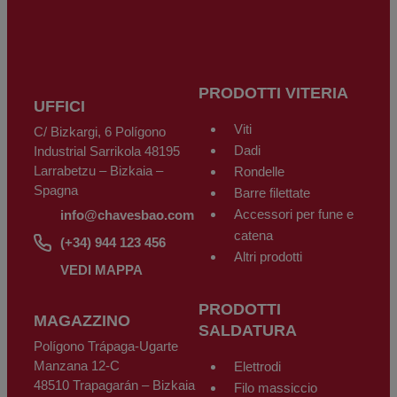
cancellazione, limitazione del trattamento o portabilità dei dati, come
previsto dal GDPR, inviando una richiesta scritta con copia del documento
d’identità a: CHAVES BILBAO, S.L. C/Bizkargi, 6 – Polígono Industrial
Sarrikola. 48195 Larrabetzu - Bizkaia – Spagna oppure tramite email a:
info@chavesbao.com
.
PRODOTTI VITERIA
UFFICI
Viti
C/ Bizkargi, 6 Polígono
Dadi
Industrial Sarrikola 48195
Larrabetzu – Bizkaia –
Rondelle
Spagna
Barre filettate
Accessori per fune e
info@chavesbao.com
catena
(+34) 944 123 456
Altri prodotti
VEDI MAPPA
PRODOTTI
MAGAZZINO
SALDATURA
Polígono Trápaga-Ugarte
Manzana 12-C
Elettrodi
48510 Trapagarán – Bizkaia
Filo massiccio