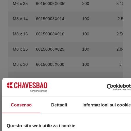
M6 x 35
60150006X035
200
3.18
M8 x 14
60150008X014
100
2.5
M8 x 16
60150008X016
100
2.56
M8 x 25
60150008X025
100
2.84
M8 x 30
60150008X030
100
3
M8 x 40
60150008X040
100
3.32
M10 x
60150010X020
100
5.1
20
Consenso
Dettagli
Informazioni sui cookie
M10 x
60150010X025
100
5.35
25
Questo sito web utilizza i cookie