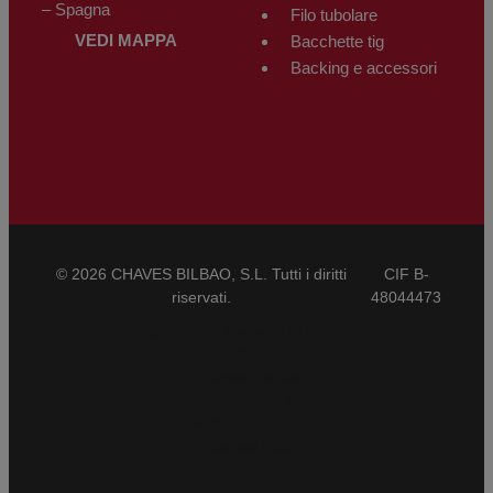
– Spagna
Filo tubolare
VEDI MAPPA
Bacchette tig
Backing e accessori
© 2026 CHAVES BILBAO, S.L. Tutti i diritti
CIF B-
riservati.
48044473
Condizioni Generali di Vendita
CBAM
Avviso Legale
Informativa sulla Privacy
Politica sui Cookie
Canale Etico