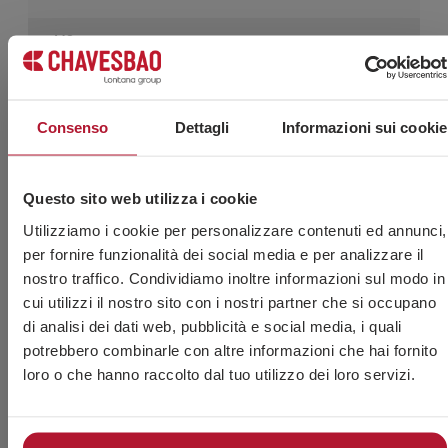
M8 x
60009508X110
100
4.75
110
M8 x
60009508X120
50
2.575
Consenso
Dettagli
Informazioni sui cookie
120
M8 x
60009508X130
50
2.775
130
Questo sito web utilizza i cookie
Utilizziamo i cookie per personalizzare contenuti ed annunci,
M8 x
60009508X140
50
2.975
per fornire funzionalità dei social media e per analizzare il
140
nostro traffico. Condividiamo inoltre informazioni sul modo in
cui utilizzi il nostro sito con i nostri partner che si occupano
M8 x
60009508X150
50
3.175
150
di analisi dei dati web, pubblicità e social media, i quali
potrebbero combinarle con altre informazioni che hai fornito
M8 x
loro o che hanno raccolto dal tuo utilizzo dei loro servizi.
60009508X160
50
3.5
160
M8 x
60009508X180
50
4