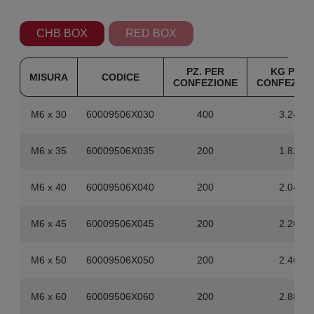
CHB BOX
RED BOX
PZ. PER
KG PER
MISURA
CODICE
CONFEZIONE
CONFEZIO
M6 x 30
60009506X030
400
3.24
M6 x 35
60009506X035
200
1.82
M6 x 40
60009506X040
200
2.04
M6 x 45
60009506X045
200
2.26
M6 x 50
60009506X050
200
2.46
M6 x 60
60009506X060
200
2.88