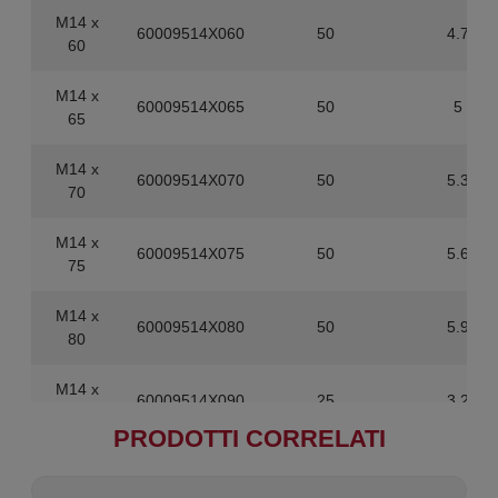
M14 x
60009514X060
50
4.7
60
M14 x
60009514X065
50
5
65
M14 x
60009514X070
50
5.3
70
M14 x
60009514X075
50
5.6
75
M14 x
60009514X080
50
5.9
80
M14 x
60009514X090
25
3.2
90
PRODOTTI CORRELATI
M14 x
60009514X100
25
3.5
100