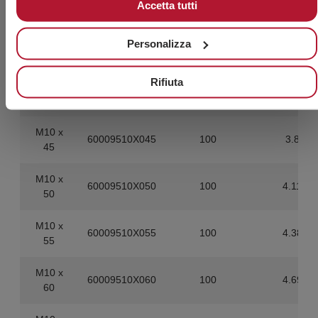
Accetta tutti
180
M10 x
Personalizza
60009510X035
100
3.2
35
Rifiuta
M10 x
60009510X040
100
3.5
40
M10 x
60009510X045
100
3.8
45
M10 x
60009510X050
100
4.11
50
M10 x
60009510X055
100
4.38
55
M10 x
60009510X060
100
4.69
60