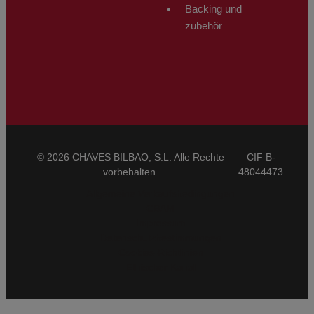
Backing und
zubehör
© 2026 CHAVES BILBAO, S.L. Alle Rechte
CIF B-
vorbehalten.
48044473
Allgemeine Verkaufsbedingungen
CBAM
Impressum
Datenschutzbestimmungen
Cookies-Richtlinien
Ethischer Kanal