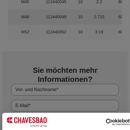
M45
112440045
10
2.2
80
M48
112440048
10
2.715
60
M52
112440052
10
3.19
60
Sie möchten mehr
Informationen?