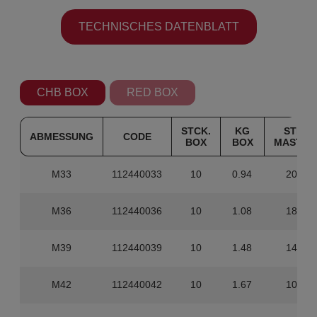
TECHNISCHES DATENBLATT
CHB BOX
RED BOX
STCK.
KG
STK.
ABMESSUNG
CODE
BOX
BOX
MASTER
M33
112440033
10
0.94
200
M36
112440036
10
1.08
180
M39
112440039
10
1.48
140
M42
112440042
10
1.67
100