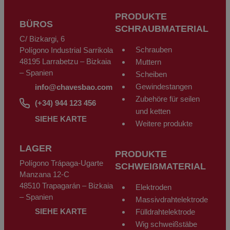
übermitteln, so geschieht dies auf Ihre alleinige Verantwortung. Der Nutzer
kann jederzeit sein Recht auf Zugang, Berichtigung, Löschung und
PRODUKTE
Widerspruch gemäß den Bestimmungen der Allgemeinen
BÜROS
Datenschutzverordnung (DSGVO) vom 27. April 2016 ausüben, indem er
SCHRAUBMATERIAL
ein Schreiben zusammen mit einer Fotokopie seines Personalausweises
C/ Bizkargi, 6
an CHAVES BILBAO, S.L. C/Bizkargi, 6 Polígono Industrial Sarrikola 48195
Larrabetzu - Bizkaia - Spanien oder über die E-Mail-Adresse
Schrauben
Polígono Industrial Sarrikola
info@chavesbao.com
sendet.
48195 Larrabetzu – Bizkaia
Muttern
– Spanien
Scheiben
Gewindestangen
info@chavesbao.com
Zubehöre für seilen
(+34) 944 123 456
und ketten
SIEHE KARTE
Weitere produkte
LAGER
PRODUKTE
Polígono Trápaga-Ugarte
SCHWEIẞMATERIAL
Manzana 12-C
48510 Trapagarán – Bizkaia
Elektroden
– Spanien
Massivdrahtelektrode
SIEHE KARTE
Fülldrahtelektrode
Wig schweißstäbe