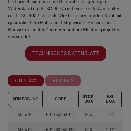
Es handelt sich um eine Schraube mit geringem
Widerstand nach ISO 8677 und eine Sechskantmutter
nach ISO 4032, verzinkt. Sie hat einen runden Kopf mit
quadratischem Hals und Teilgewinde. Sie wird im
Bauwesen, in der Zimmerei und bei Montageprojekten
verwendet.
TECHNISCHES DATENBLATT
CHB BOX
RED BOX
STCK.
KG
ABMESSUNG
CODE
BOX
BOX
M
M5 x 16
60196005X016
200
1.02
3
M5 x 20
60196005X020
200
1.12
3