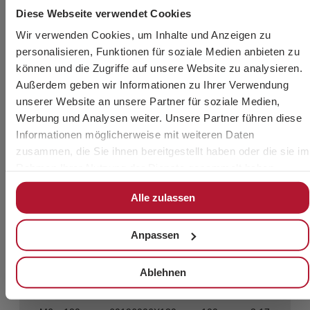
Diese Webseite verwendet Cookies
M6 x 55
60196006X055
100
1.74
Wir verwenden Cookies, um Inhalte und Anzeigen zu
personalisieren, Funktionen für soziale Medien anbieten zu
M6 x 60
60196006X060
100
1.85
können und die Zugriffe auf unsere Website zu analysieren.
Außerdem geben wir Informationen zu Ihrer Verwendung
M6 x 65
60196006X065
100
1.96
unserer Website an unsere Partner für soziale Medien,
Werbung und Analysen weiter. Unsere Partner führen diese
M6 x 70
60196006X070
100
2.07
Informationen möglicherweise mit weiteren Daten
zusammen, die Sie ihnen bereitgestellt haben oder die sie im
Rahmen Ihrer Nutzung der Dienste gesammelt haben.
M6 x 80
60196006X080
100
2.29
Alle zulassen
M6 x 90
60196006X090
100
2.51
Anpassen
M6 x 100
60196006X100
100
2.73
Ablehnen
M6 x 110
60196006X110
100
2.95