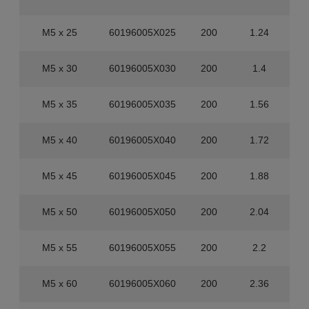
M5 x 25
60196005X025
200
1.24
1
M5 x 30
60196005X030
200
1.4
1
M5 x 35
60196005X035
200
1.56
1
M5 x 40
60196005X040
200
1.72
1
M5 x 45
60196005X045
200
1.88
1
M5 x 50
60196005X050
200
2.04
1
M5 x 55
60196005X055
200
2.2
1
M5 x 60
60196005X060
200
2.36