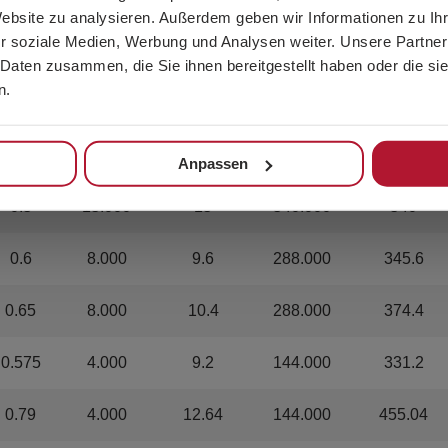
Website zu analysieren. Außerdem geben wir Informationen zu I
r soziale Medien, Werbung und Analysen weiter. Unsere Partner
0.5
16.000
8
576.000
288
 Daten zusammen, die Sie ihnen bereitgestellt haben oder die s
n.
0.35
15.000
10.5
540.000
378
0.45
15.000
13.5
540.000
486
Anpassen
0.5
15.000
15
540.000
540
0.6
8.000
9.6
288.000
345.6
0.65
8.000
10.4
288.000
374.4
0.575
4.000
9.2
144.000
331.2
0.79
4.000
12.64
144.000
455.04