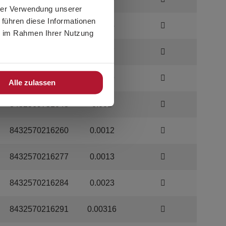
hrer Verwendung unserer
 führen diese Informationen
8432570216246
0.0005
ie im Rahmen Ihrer Nutzung
8432570216253
0.0007
8432569751031
0.0009
Alle zulassen
8432569751048
0.001
8432570216260
0.0012
8432570216277
0.0013
8432570216284
0.0023
8432570216291
0.00316