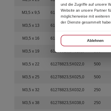
und die Zugriffe auf unsere 
Website an unsere Partner fü
M3,5 x 9,5
61278823,5X009,5
1.000
möglicherweise mit weiteren
der Dienste gesammelt habe
M3,5 x 13
61278823,5X013,0
500
M3,5 x 16
61278823,5X016,0
500
Ablehnen
M3,5 x 19
61278823,5X019,0
500
M3,5 x 22
61278823,5X022,0
500
M3,5 x 25
61278823,5X025,0
500
M3,5 x 32
61278823,5X032,0
250
M3,5 x 38
61278823,5X038,0
250