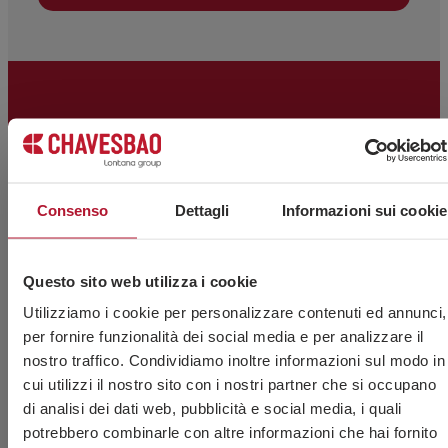
(GDPR) del 27 aprile 2016. Saranno conservati per il tempo necessario a
soddisfare la finalità per cui sono stati raccolti, o secondo quanto stabilito
dalla normativa vigente. Si raccomanda di non inviare dati personali di
natura sensibile, come quelli relativi alla salute, poiché non viaggiano cifrati.
In tal caso, la responsabilità sarà esclusivamente dell’utente. L’utente potrà
esercitare in qualsiasi momento i diritti di accesso, rettifica, opposizione,
cancellazione, limitazione del trattamento o portabilità dei dati, come
previsto dal GDPR, inviando una richiesta scritta con copia del documento
d’identità a: CHAVES BILBAO, S.L. C/Bizkargi, 6 – Polígono Industrial
Sarrikola. 48195 Larrabetzu - Bizkaia – Spagna oppure tramite email a:
info@chavesbao.com
.
PRODOTTI VITERIA
UFFICI
Consenso
Dettagli
Informazioni sui cookie
Viti
C/ Bizkargi, 6 Polígono
Dadi
Industrial Sarrikola 48195
Larrabetzu – Bizkaia –
Rondelle
Questo sito web utilizza i cookie
Spagna
Barre filettate
Utilizziamo i cookie per personalizzare contenuti ed annunci,
Accessori per fune e
info@chavesbao.com
per fornire funzionalità dei social media e per analizzare il
catena
(+34) 944 123 456
nostro traffico. Condividiamo inoltre informazioni sul modo in
Altri prodotti
VEDI MAPPA
cui utilizzi il nostro sito con i nostri partner che si occupano
di analisi dei dati web, pubblicità e social media, i quali
PRODOTTI
potrebbero combinarle con altre informazioni che hai fornito
MAGAZZINO
SALDATURA