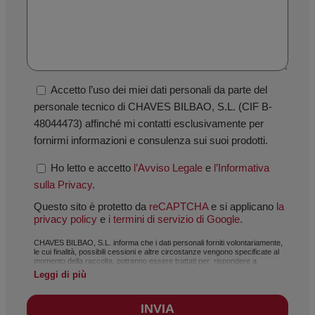
Accetto l’uso dei miei dati personali da parte del
personale tecnico di CHAVES BILBAO, S.L. (CIF B-
48044473) affinché mi contatti esclusivamente per
fornirmi informazioni e consulenza sui suoi prodotti.
Ho letto e accetto
l’Avviso Legale
e
l’Informativa
sulla Privacy
.
Questo sito è protetto da
reCAPTCHA
e si applicano
la
privacy policy
e
i termini di servizio di Google.
CHAVES BILBAO, S.L. informa che i dati personali forniti volontariamente,
le cui finalità, possibili cessioni e altre circostanze vengono specificate al
momento della raccolta, potranno essere trattati per: rispondere a
richieste, gestire il rapporto stabilito, amministrazione e gestione
Leggi di più
commerciale, contabilità e fatturazione, oppure per l’invio di comunicazioni,
anche elettroniche, relative a notizie e attività di CHAVES BILBAO, S.L. I
dati raccolti saranno trattati in modo assolutamente riservato e
INVIA
conformemente al Regolamento Generale sulla Protezione dei Dati