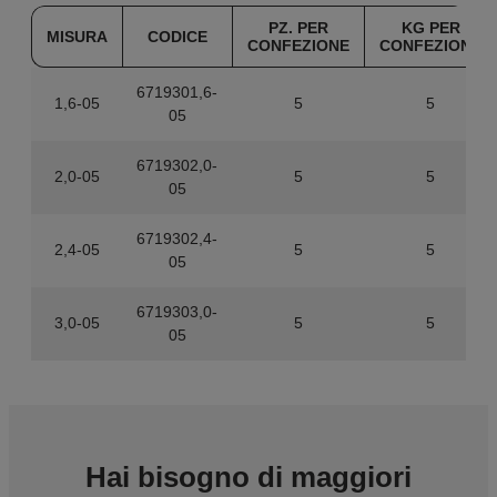
PZ. PER
KG PER
MISURA
CODICE
CONFEZIONE
CONFEZIONE
6719301,6-
1,6-05
5
5
05
6719302,0-
2,0-05
5
5
05
6719302,4-
2,4-05
5
5
05
6719303,0-
3,0-05
5
5
05
Hai bisogno di maggiori