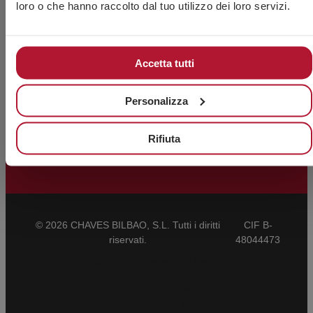
loro o che hanno raccolto dal tuo utilizzo dei loro servizi.
Polígono Trápaga-Ugarte
Manzana 12-C
Elettrodi
48510 Trapagarán – Bizkaia
Filo massiccio
– Spagna
Filo tubolare
Accetta tutti
VEDI MAPPA
Bacchette tig
Backing e accessori
Personalizza
Rifiuta
© 2026 CHAVES BILBAO, S.L. Tutti i diritti
CIF B-
riservati.
48044473
Condizioni Generali di Vendita
CBAM
Avviso Legale
Informativa sulla Privacy