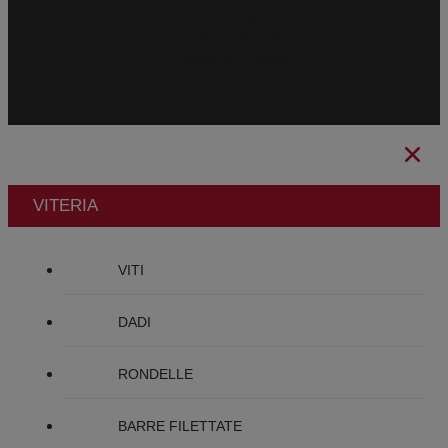
Avviso Legale
Informativa sulla Privacy
Politica sui Cookie
Canale Etico
VITERIA
VITI
DADI
RONDELLE
BARRE FILETTATE