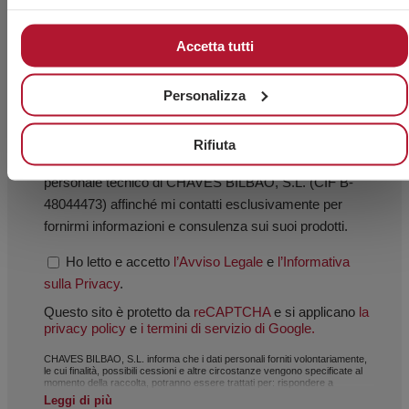
Accetta tutti
Personalizza
Rifiuta
Accetto l’uso dei miei dati personali da parte del
personale tecnico di CHAVES BILBAO, S.L. (CIF B-
48044473) affinché mi contatti esclusivamente per
fornirmi informazioni e consulenza sui suoi prodotti.
Ho letto e accetto
l’Avviso Legale
e
l’Informativa
sulla Privacy
.
Questo sito è protetto da
reCAPTCHA
e si applicano
la
privacy policy
e
i termini di servizio di Google.
CHAVES BILBAO, S.L. informa che i dati personali forniti volontariamente,
le cui finalità, possibili cessioni e altre circostanze vengono specificate al
momento della raccolta, potranno essere trattati per: rispondere a
richieste, gestire il rapporto stabilito, amministrazione e gestione
Leggi di più
commerciale, contabilità e fatturazione, oppure per l’invio di comunicazioni,