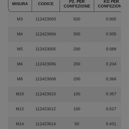
PZ. PER
KG PER
MISURA
CODICE
CONFEZIONE
CONFEZIONE
M3
112423003
500
0.005
M4
112423004
500
0.005
M5
112423005
200
0.088
M6
112423006
200
0.204
M8
112423008
200
0.366
M10
112423010
100
0.357
M12
112423012
100
0.627
M14
112423014
50
0.431