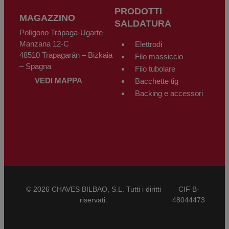
PRODOTTI
MAGAZZINO
SALDATURA
Polígono Trápaga-Ugarte
Manzana 12-C
Elettrodi
48510 Trapagarán – Bizkaia
Filo massiccio
– Spagna
Filo tubolare
VEDI MAPPA
Bacchette tig
Backing e accessori
© 2026 CHAVES BILBAO, S.L. Tutti i diritti
CIF B-
riservati.
48044473
Condizioni Generali di Vendita
CBAM