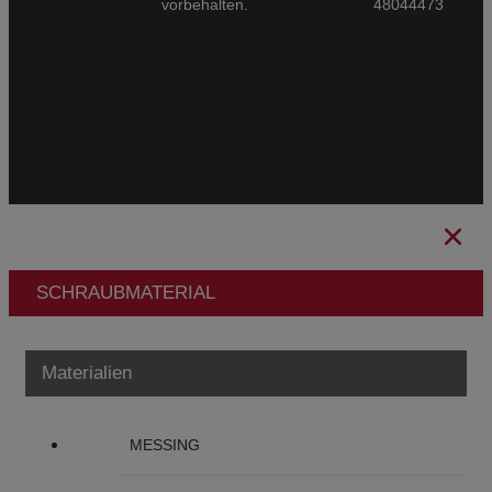
vorbehalten.
48044473
Allgemeine Verkaufsbedingungen
CBAM
Impressum
Datenschutzbestimmungen
Cookies-Richtlinien
Ethischer Kanal
SCHRAUBMATERIAL
Materialien
MESSING