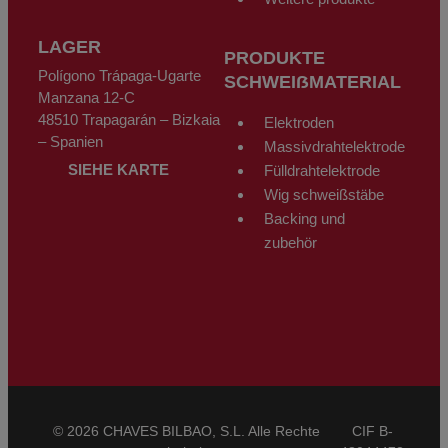
LAGER
PRODUKTE
Polígono Trápaga-Ugarte
SCHWEIẞMATERIAL
Manzana 12-C
48510 Trapagarán – Bizkaia
Elektroden
– Spanien
Massivdrahtelektrode
SIEHE KARTE
Fülldrahtelektrode
Wig schweißstäbe
Backing und
zubehör
© 2026 CHAVES BILBAO, S.L. Alle Rechte
CIF B-