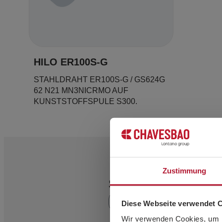
HILO ER100S-G
STAHLDRAHT ER100S-G / GS624G
62 N21 MN3NICRMO AUF
KUNSTSTOFFSPULE S300.
Zustimmung
Sie möchten mehr
Diese Webseite verwendet 
Wir verwenden Cookies, um I