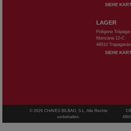
SIEHE KAR
LAGER
Polígono Trápaga
Manzana 12-C
48510 Trapagarán 
SIEHE KAR
© 2026 CHAVES BILBAO, S.L. Alle Rechte
CI
vorbehalten.
480