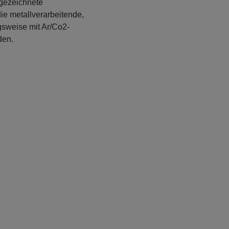
sgezeichnete
die metallverarbeitende,
gsweise mit Ar/Co2-
den.