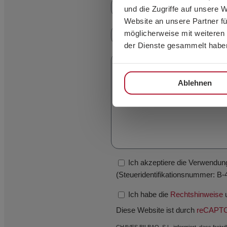
und die Zugriffe auf unsere 
Website an unsere Partner fü
möglicherweise mit weiteren
der Dienste gesammelt habe
Ablehnen
Ich akzeptiere die Verwendu
(Steueridentifikationsnummer: B-
Ich habe die
Rechtshinweise
u
Diese Website ist durch
reCAPT
CHAVES BILBAO, S.L. informiert, dass freiwi