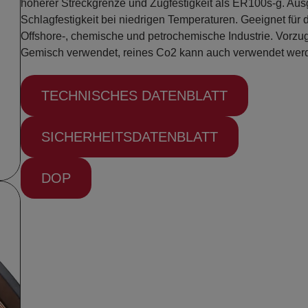
höherer Streckgrenze und Zugfestigkeit als ER100s-g. Au
Schlagfestigkeit bei niedrigen Temperaturen. Geeignet für 
Offshore-, chemische und petrochemische Industrie. Vorzu
Gemisch verwendet, reines Co2 kann auch verwendet wer
TECHNISCHES DATENBLATT
SICHERHEITSDATENBLATT
DOP