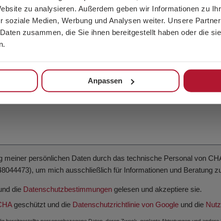
Website zu analysieren. Außerdem geben wir Informationen zu I
r soziale Medien, Werbung und Analysen weiter. Unsere Partner
 Daten zusammen, die Sie ihnen bereitgestellt haben oder die s
n.
Anpassen
ng meiner persönlichen Daten durch das technische Personal von C
48044473), um mich ausschließlich für Informationen und Beratung zu
nd die
Datenschutzbestimmungen
gelesen und akzeptiere sie.
CHA
geschützt und die
Datenschutzrichtlinie von Google
und die
Nutz
llig bereitgestellte personenbezogene Daten, deren Zweck, geplante Abtretungen und ander