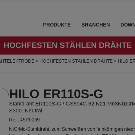
PRODUKTE
BRANCHEN
DOWN
HOCHFESTEN STÄHLEN DRÄHTE
AHTELEKTRODE
>
HOCHFESTEN STÄHLEN DRÄHTE
>
HILO E
HILO ER110S-G
Stahldraht ER110S-G / GS694G 62 N21 Mn3Ni1CrMo
S300. Neutral
Ref.: 45P0069
NiCrMo-Stahldraht, zum Schweißen von feinkörnigen niedri