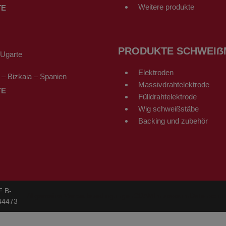
Weitere produkte
TE
PRODUKTE SCHWEIẞ
-Ugarte
Elektroden
– Bizkaia – Spanien
Massivdrahtelektrode
TE
Fülldrahtelektrode
Wig schweißstäbe
Backing und zubehör
F B-
Allgemeine Verkaufsbedingungen
CBAM
Impressum
Datenschu
44473