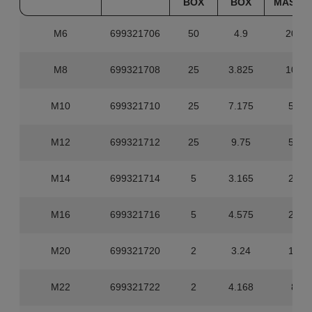
BOX
BOX
MASTE
M6
699321706
50
4.9
200
M8
699321708
25
3.825
100
M10
699321710
25
7.175
50
M12
699321712
25
9.75
50
M14
699321714
5
3.165
20
M16
699321716
5
4.575
20
M20
699321720
2
3.24
10
M22
699321722
2
4.168
8