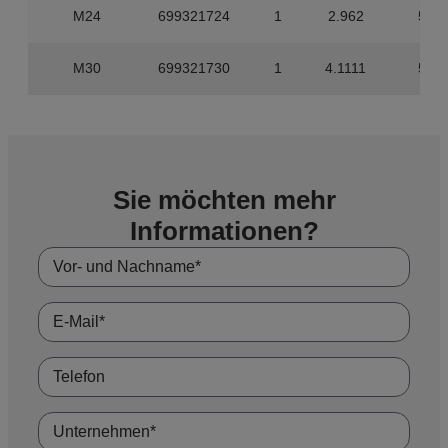
M24
699321724
1
2.962
5
M30
699321730
1
4.1111
5
Sie möchten mehr
Informationen?