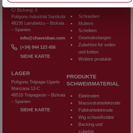
BÜROS
Datenschutzverordnung (DSGVO) vom 27. April 2016 ausüben, indem er
SCHRAUBMATERIAL
ein Schreiben zusammen mit einer Fotokopie seines Personalausweises
C/ Bizkargi, 6
an CHAVES BILBAO, S.L. C/Bizkargi, 6 Polígono Industrial Sarrikola 48195
Larrabetzu - Bizkaia - Spanien oder über die E-Mail-Adresse
Schrauben
Polígono Industrial Sarrikola
info@chavesbao.com
sendet.
48195 Larrabetzu – Bizkaia
Muttern
– Spanien
Scheiben
Gewindestangen
info@chavesbao.com
Zubehöre für seilen
(+34) 944 123 456
und ketten
SIEHE KARTE
Weitere produkte
LAGER
PRODUKTE
Polígono Trápaga-Ugarte
SCHWEIẞMATERIAL
Manzana 12-C
48510 Trapagarán – Bizkaia
Elektroden
– Spanien
Massivdrahtelektrode
SIEHE KARTE
Fülldrahtelektrode
Wig schweißstäbe
Backing und
zubehör