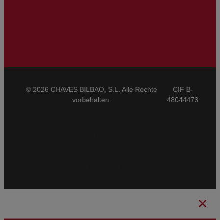
© 2026 CHAVES BILBAO, S.L. Alle Rechte
CIF B-
vorbehalten.
48044473
Allgemeine Verkaufsbedingungen
CBAM
Impressum
Datenschutzbestimmungen
Cookies-Richtlinien
Ethischer Kanal